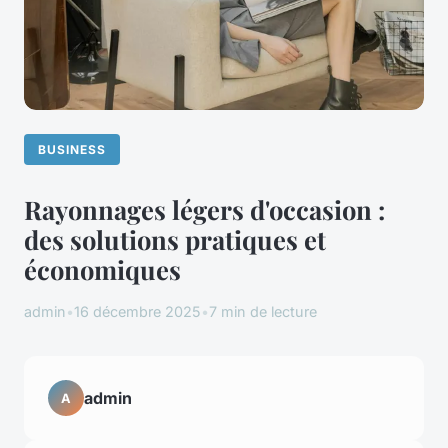
BUSINESS
Rayonnages légers d'occasion :
des solutions pratiques et
économiques
admin
•
16 décembre 2025
•
7 min de lecture
admin
A