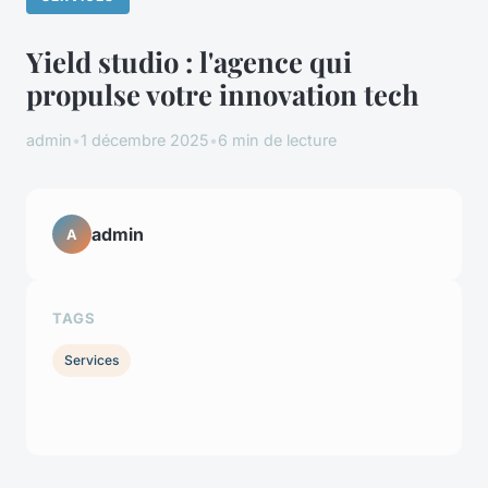
Yield studio : l'agence qui
propulse votre innovation tech
admin
•
1 décembre 2025
•
6 min de lecture
admin
A
TAGS
Services